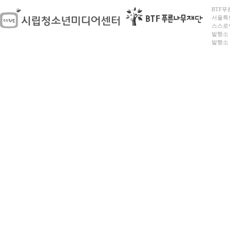
BTF푸른
서울특별시
스스로넷
발행소 
발행소 전