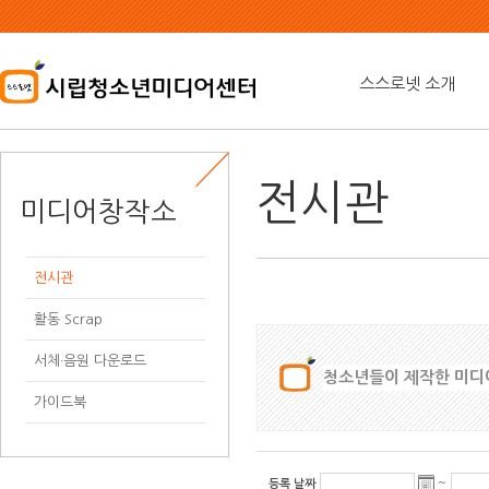
본
문
내
용
스스로넷 소개
바
로
가
기
전시관
미디어창작소
전시관
활동 Scrap
서체·음원 다운로드
청소년들이 제작한 미디어
가이드북
~
등록 날짜