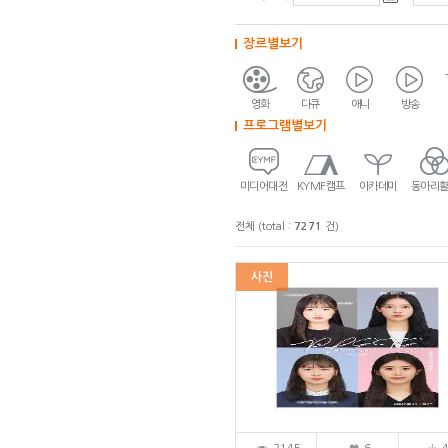
장르별보기
영화
다큐
애니
방송
프로그램별보기
미디어대전
KYMF캠프
아카데미
동아리
전체 (total :
7271
건)
사진