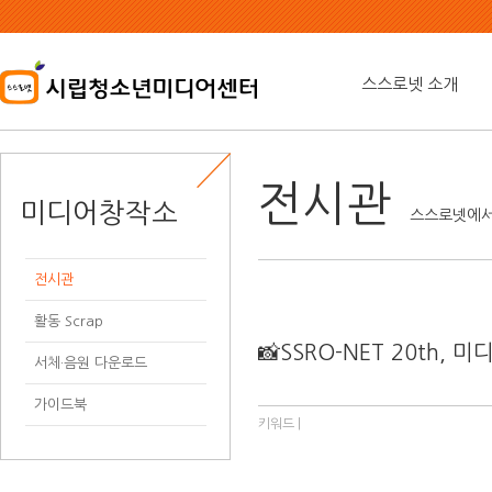
본
문
내
용
스스로넷 소개
바
로
가
기
전시관
미디어창작소
스스로넷에서
전시관
활동 Scrap
📸SSRO-NET 20t
서체·음원 다운로드
가이드북
키워드 |