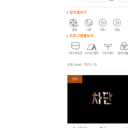
장르별보기
영화
다큐
애니
방송
프로그램별보기
미디어대전
KYMF캠프
아카데미
동아리
전체 (total :
7271
건)
영화