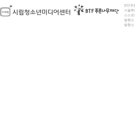
BTF푸른
서울특별시
스스로넷
발행소 
발행소 전