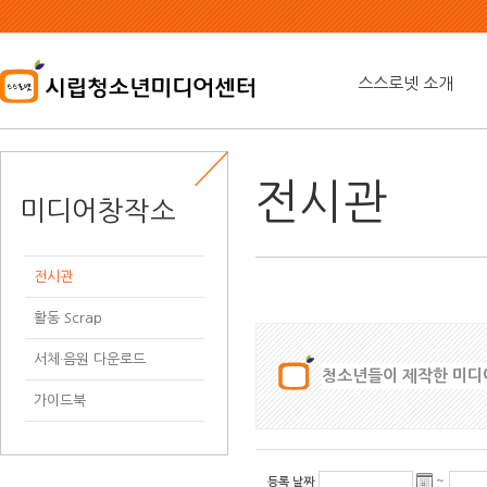
본
문
내
용
스스로넷 소개
바
로
가
기
전시관
미디어창작소
전시관
활동 Scrap
서체·음원 다운로드
청소년들이 제작한 미디어
가이드북
~
등록 날짜