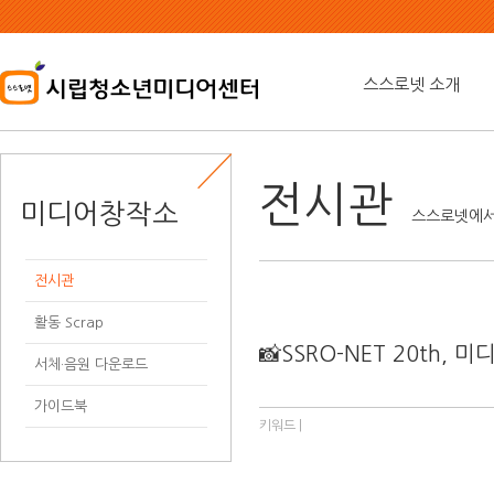
본
문
내
용
스스로넷 소개
바
로
가
기
전시관
미디어창작소
스스로넷에서
전시관
활동 Scrap
📸SSRO-NET 20th
서체·음원 다운로드
가이드북
키워드 |