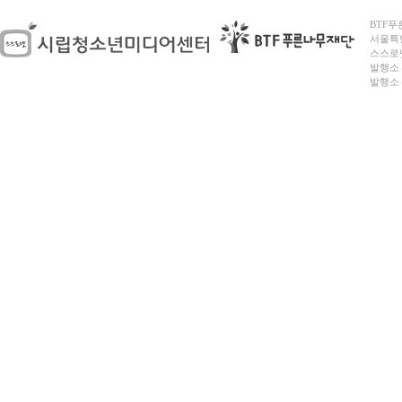
BTF푸른
서울특별시
스스로넷
발행소 
발행소 전