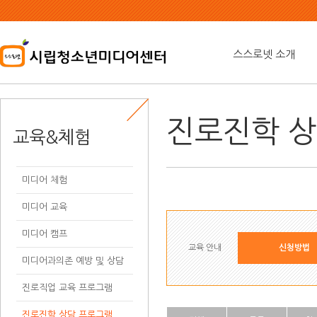
본
문
내
용
스스로넷 소개
바
로
가
기
진로진학 
교육&체험
미디어 체험
미디어 교육
미디어 캠프
교육 안내
신청방법
미디어과의존 예방 및 상담
진로직업 교육 프로그램
진로진학 상담 프로그램