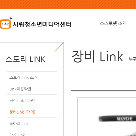
본
문
내
용
스스로넷 소개
바
로
가
기
장비 Link
스토리 LINK
누구
스토리 Link 소개
Link이용약관
공간Link [대관]
장비LInk [대여]
동아리 Link
SNS Link