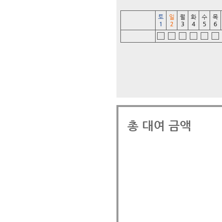
토
일
월
화
수
목
1
2
3
4
5
6
총 대여 금액