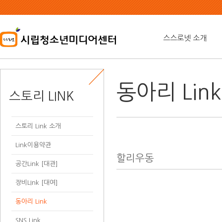
본
문
내
용
스스로넷 소개
바
로
가
기
동아리 Lin
스토리 LINK
스토리 Link 소개
Link이용약관
할리우동
공간Link [대관]
장비LInk [대여]
동아리 Link
SNS Link