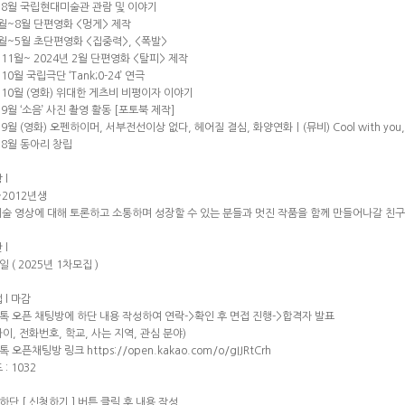
년 8월 국립현대미술관 관람 및 이야기
6월~8월 단편영화 <멍게> 제작
4월~5월 초단편영화 <집중력>, <폭발>
 11월~ 2024년 2월 단편영화 <탈피> 제작
 10월 국립극단 ‘Tank;0-24’ 연극
년 10월 (영화) 위대한 게츠비 비평이자 이야기
 9월 ‘소음’ 사진 촬영 활동 [포토북 제작]
 9월 (영화) 오펜하이머, 서부전선이상 없다, 헤어질 결심, 화양연화ㅣ(뮤비) Cool with yo
 8월 동아리 창립
 l
2~2012년생
 예술 영상에 대해 토론하고 소통하며 성장할 수 있는 분들과 멋진 작품을 함께 만들어나갈 친
 l
일 ( 2025년 1차모집 )
 l 마감
오톡 오픈 채팅방에 하단 내용 작성하여 연락->확인 후 면접 진행->합격자 발표
나이, 전화번호, 학교, 사는 지역, 관심 분야)
톡 오픈채팅방 링크 https://open.kakao.com/o/gIJRtCrh
: 1032
하단 [ 신청하기 ] 버튼 클릭 후 내용 작성