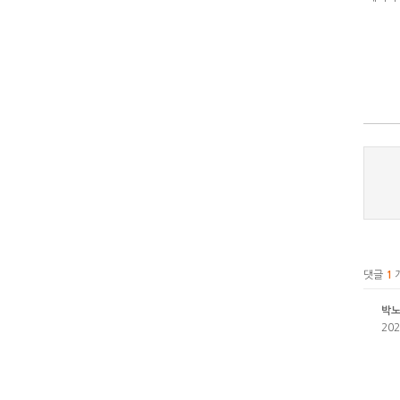
댓글
1
박
202