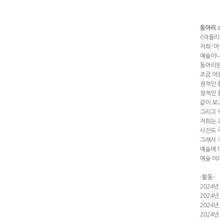
동아리 
<아뜰리
저희 '
예술이나
동아리원
조금 어
정적인 
정적인 
같이 보
그리고 
저희는 
사진도 
그래서 
예술에 
예술 미
-활동-
2024년
2024
2024
2024년