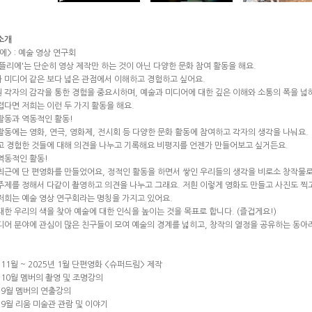
소개
에> : 예술 영상 연구회
아뜰리에'는 단순히 영상 제작만 하는 것이 아닌 다양한 문화 참여 활동을 해요.
 미디어 같은 보다 넓은 관점에서 이해하고 경험하고 싶어요.
 각자의 감각을 통한 경험을 중요시하며, 예술과 미디어에 대한 깊은 이해와 소통의 폭을 넓
렵다면 저희는 이런 두 가지 활동을 해요.
활동과 역동적인 활동!
활동에는 영화, 연극, 영화제, 전시회 등 다양한 문화 활동에 참여하고 각자의 생각을 나눠요.
고 경험한 것들에 대해 의견을 나누고 기록해요 비평지를 언젠가 만들어보고 싶거든요.
역동적인 활동!
최근에 단 편영화를 만들었어요, 정적인 활동을 하면서 쌓인 우리들의 생각을 비로소 창작물
주제를 정해서 다같이 촬영하고 의견을 나누고 그래요. 저흰 이렇게 영화도 만들고 사진도 찍고
저희는 예술 영상 연구회라는 명칭을 가지고 있어요.
대한 우리의 색을 찾아 예술에 대한 인식을 높이는 것을 목표로 합니다. (즐겁게요!)
디어 분야에 관심이 많은 친구들이 모여 예술의 경계를 넓히고, 창작의 열정을 공유하는 동아
 11월 ~ 2025년 1월 단편영화 <슈퍼드림> 제작
년 10월 멤버의 촬영 및 조명강의
년 9월 멤버의 연출강의
 9월 리움 미술관 관람 및 이야기