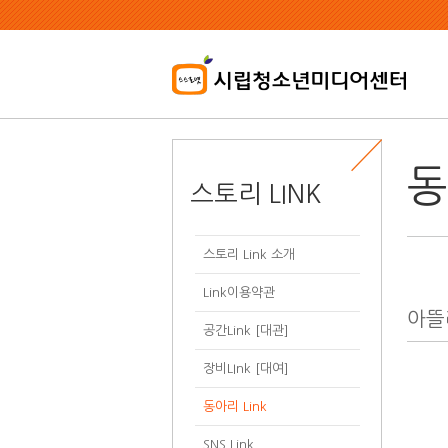
본
문
내
용
바
로
가
기
동
스토리 LINK
스토리 Link 소개
Link이용약관
아뜰
공간Link [대관]
장비LInk [대여]
동아리 Link
SNS Link