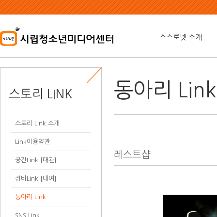
본
문
내
용
스스로넷 소개
바
로
가
기
동아리 Lin
스토리 LINK
스토리 Link 소개
Link이용약관
레스트샵
공간Link [대관]
장비LInk [대여]
동아리 Link
SNS Link