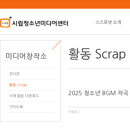
본
문
내
용
스스로넷 소개
바
로
가
기
활동 Scrap
미디어창작소
전시관
활동 Scrap
2025 청소년 BGM 작곡
서체·음원 다운로드
가이드북
키워드 |