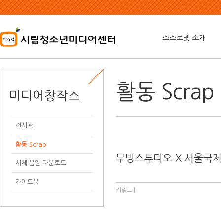
본
문
내
용
스스로넷 소개
바
로
가
기
활동 Scrap
미디어창작소
전시관
활동 Scrap
무빙스튜디오 X 서울국
서체·음원 다운로드
가이드북
키워드 |