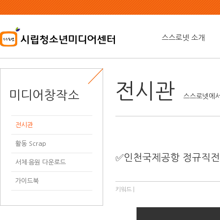
본
문
내
용
스스로넷 소개
바
로
가
기
전시관
미디어창작소
스스로넷에서
전시관
활동 Scrap
✅인천국제공항 정규직전
서체·음원 다운로드
가이드북
키워드 |