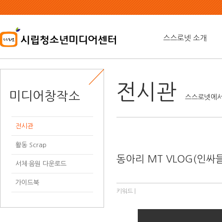
본
문
내
용
스스로넷 소개
바
로
가
기
전시관
미디어창작소
스스로넷에서
전시관
활동 Scrap
동아리 MT VLOG(인싸들
서체·음원 다운로드
가이드북
키워드 |