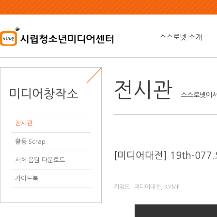
본
문
내
용
스스로넷 소개
바
로
가
기
전시관
미디어창작소
스스로넷에서
전시관
활동 Scrap
[미디어대전] 19th-077
서체·음원 다운로드
가이드북
키워드 | 미디어대전, KYMF