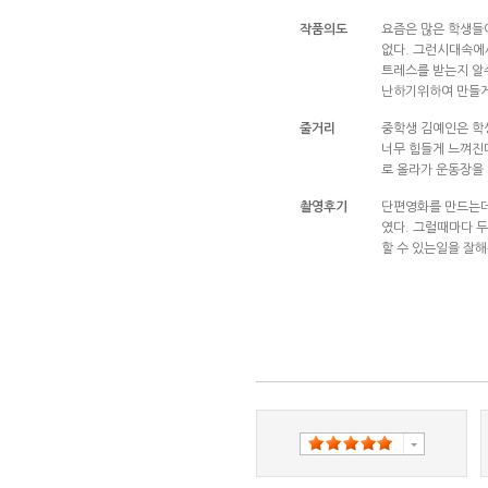
작품의도
요즘은 많은 학생들
없다. 그런시대속에
트레스를 받는지 알
난하기위하여 만들게
줄거리
중학생 김예인은 학
너무 힘들게 느껴진
로 올라가 운동장을
촬영후기
단편영화를 만드는데
였다. 그럴때마다 두
할 수 있는일을 잘