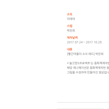
소속
미래야
스텝
박찬희
제작날짜
2017.07.24 ~ 2017.10.28
내용
[빨간마을의 소녀 레드] 박찬희
+'솔깃한X프로젝트'는 동화책제작
해당 애니메이션은 동화책제작반 
그림을 수정하여 만들어진 영상입니다