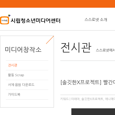
본
문
내
용
스스로넷 소개
바
로
가
기
전시관
미디어창작소
스스로넷에서
전시관
활동 Scrap
[솔깃한X프로젝트] 빨간
서체·음원 다운로드
가이드북
키워드 | 미래야, 솔깃한X프로젝트, 애니