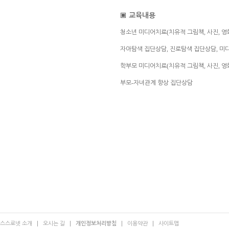
▣
교육내용
(
,
,
청소년 미디어치료
치유적 그림책
사진
영
,
,
자아탐색 집단상담
진로탐색 집단상담
미
(
,
,
학부모 미디어치료
치유적 그림책
사진
영
-
부모
자녀관계 향상 집단상담
스스로넷 소개
오시는 길
개인정보처리방침
이용약관
사이트맵