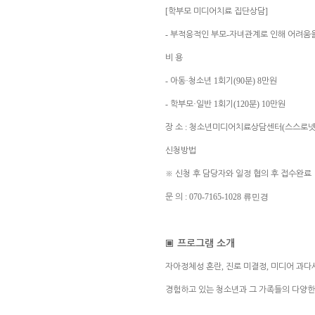
[
]
학부모 미디어치료 집단상담
-
-
부적응적인 부모
자녀관계로 인해 어려움을
비 용
-
·
1
(90
) 8
아동
청소년
회기
분
만원
-
·
1
(120
) 10
학부모
일반
회기
분
만원
:
(
장 소
청소년미디어치료상담센터
스스로
신청방법
※
신청 후 담당자와 일정 협의 후 접수완료
:
070-7165-1028 류민경
문 의
▣
프로그램 소개
,
,
자아정체성 혼란
진로 미결정
미디어 과다
경험하고 있는 청소년과 그 가족들의 다양한