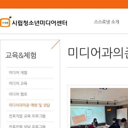
본
문
내
용
스스로넷 소개
바
로
가
기
미디어과의존
교육&체험
미디어 체험
미디어 교육
미디어 캠프
미디어과의존 예방 및 상담
진로직업 교육 프로그램
진로진학 상담 프로그램