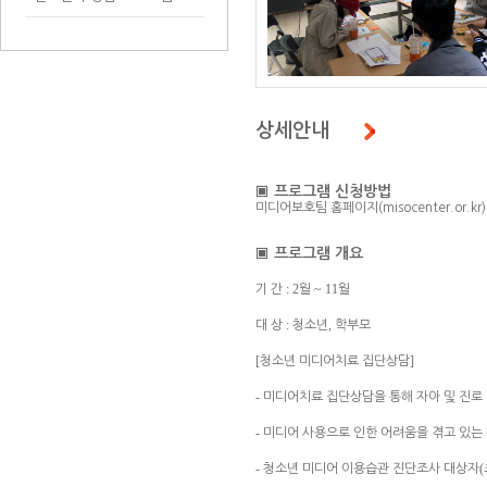
상세안내
▣
프로그램 신청방법
미디어보호팀 홈페이지(misocenter.or.kr
▣
프로그램 개요
: 2
~ 11
기 간
월
월
:
,
대 상
청소년
학부모
[
]
청소년 미디어치료 집단상담
-
미디어치료 집단상담을 통해 자아 및 진로
-
미디어 사용으로 인한 어려움을 겪고 있는
-
(
청소년 미디어 이용습관 진단조사 대상자