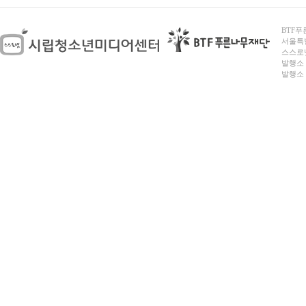
BTF푸른
서울특별시
스스로넷
발행소 
발행소 전