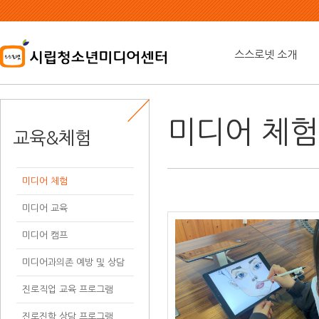
본
문
내
용
스스로넷 소개
바
로
가
기
미디어 체험
교육&체험
미디어 체험
미디어 교육
미디어 캠프
미디어과의존 예방 및 상담
진로직업 교육 프로그램
진로진학 상담 프로그램