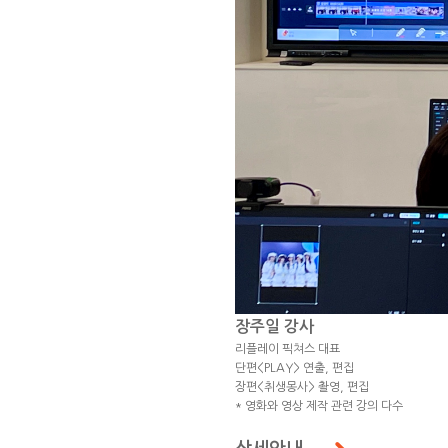
장주일 강사
리플레이 픽쳐스 대표
단편<PLAY> 연출, 편집
장편<취생몽사> 촬영, 편집
* 영화와 영상 제작 관련 강의 다수