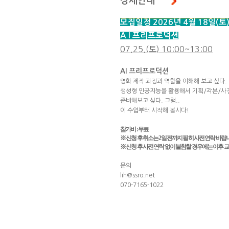
상세안내
모집일정 2026년 4월 18일(토
A I 프리프로덕션
07.25.(토) 10:00~13:00
AI 프리프로덕션
영화 제작 과정과 역할을 이해해 보고 싶다.
생성형 인공지능을 활용해서 기획/각본/사
준비해보고 싶다. 그럼..
이 수업부터 시작해 봅시다!
참가비 : 무료
※
신청 후 취소는
2
일 전까지 필히 사전 연락 바랍
※
신청 후 사전 연락 없이 불참할 경우에는 이후 
문의
lih@ssro.net
070-7165-1022