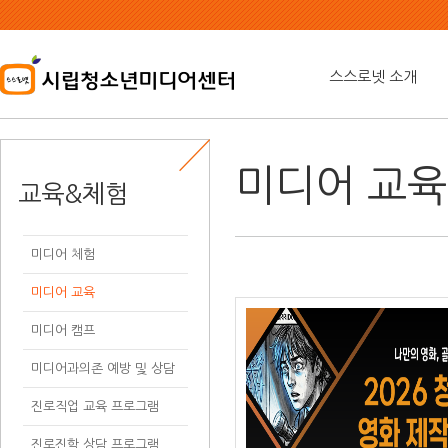
본
문
내
용
스스로넷 소개
바
로
가
기
미디어 교육
교육&체험
미디어 체험
미디어 교육
미디어 캠프
미디어과의존 예방 및 상담
진로직업 교육 프로그램
진로진학 상담 프로그램