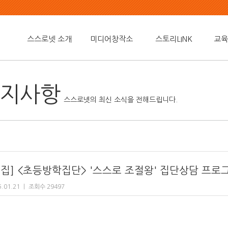
스스로넷 소개
미디어창작소
스토리LINK
교육
지사항
스스로넷의 최신 소식을 전해드립니다.
모집] <초등방학집단> '스스로 조절왕' 집단상담 프로
5.01.21
ㅣ
조회수 29497