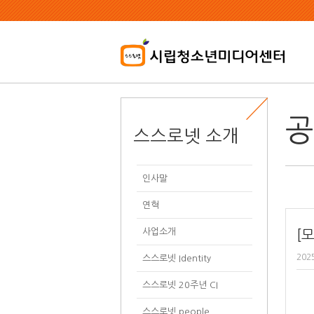
본
문
내
용
바
로
가
기
공
스스로넷 소개
인사말
연혁
사업소개
[
202
스스로넷 Identity
스스로넷 20주년 CI
스스로넷 people