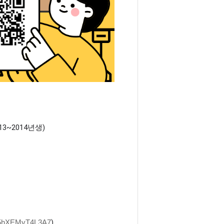
3~2014년생)
)
a95hXEMyT4L3A7