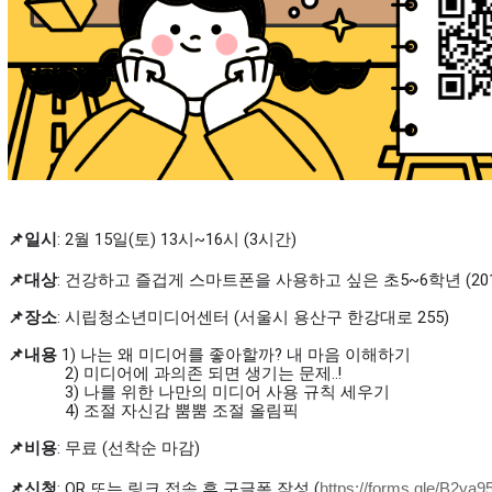
📌일시
:
2월 15일(토) 13시~16시 (3시간)
📌
대상
:
건강하고 즐겁게 스마트폰을 사용하고 싶은 초5~6학년 (201
📌
장소
:
시립청소년미디어센터
(서울시 용산구 한강대로 255)
📌
내용
1) 나는 왜 미디어를 좋아할까? 내 마음 이해하기
2) 미디어에 과의존 되면 생기는 문제..!
3) 나를 위한 나만의 미디어 사용 규칙 세우기
4) 조절 자신감 뿜뿜 조절 올림픽
📌
비용
:
무료 (선착순 마감)
📌
신청
:
QR 또는 링크 접속 후 구글폼 작성
(
https://forms.gle/B2y