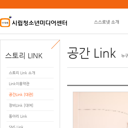
본
문
내
용
스스로넷 소개
바
로
가
기
공간 Link
스토리 LINK
누구
스토리 Link 소개
Link이용약관
공간Link [대관]
장비LInk [대여]
동아리 Link
SNS Link