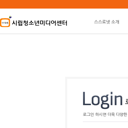
본
문
내
용
스스로넷 소개
바
로
가
기
로그인 하시면 더욱 다양한