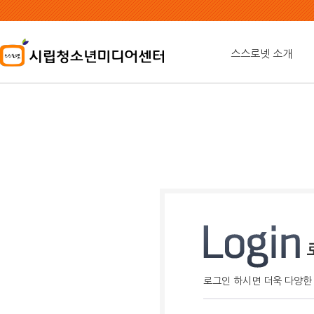
본
문
내
용
스스로넷 소개
바
로
가
기
로그인 하시면 더욱 다양한