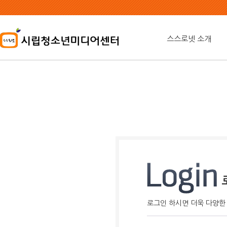
본
문
내
용
스스로넷 소개
바
로
가
기
로그인 하시면 더욱 다양한