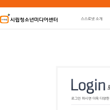
본
문
내
용
스스로넷 소개
바
로
가
기
로그인 하시면 더욱 다양한