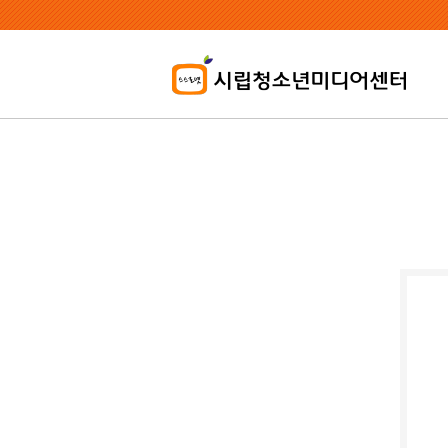
본
문
내
용
바
로
가
기