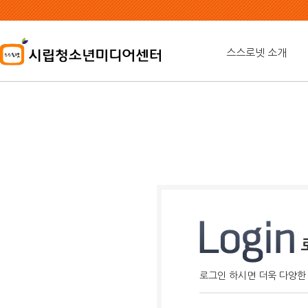
본
문
내
용
스스로넷 소개
바
로
가
기
로그인 하시면 더욱 다양한