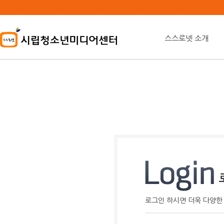
본
문
내
용
스스로넷 소개
바
로
가
기
로그인 하시면 더욱 다양한