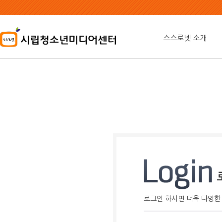
본
문
내
용
스스로넷 소개
바
로
가
기
로그인 하시면 더욱 다양한