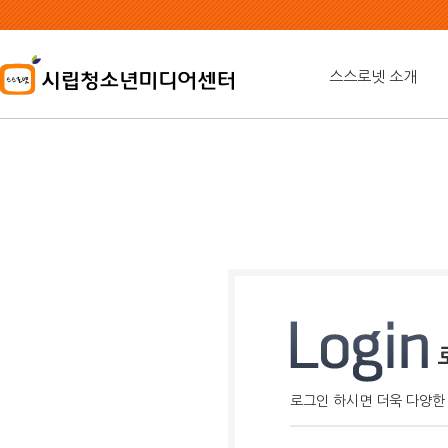
본
문
내
용
스스로넷 소개
바
로
가
기
로그인 하시면 더욱 다양한