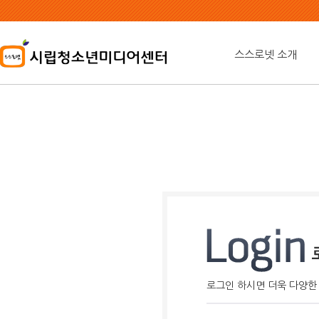
본
문
내
용
스스로넷 소개
바
로
가
기
로그인 하시면 더욱 다양한