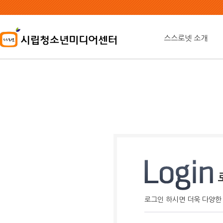
본
문
내
용
스스로넷 소개
바
로
가
기
로그인 하시면 더욱 다양한