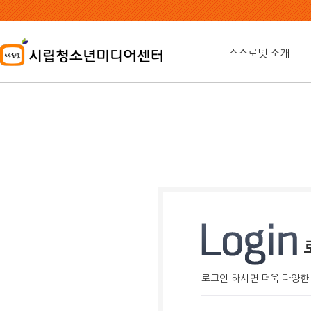
본
문
내
용
스스로넷 소개
바
로
가
기
로그인 하시면 더욱 다양한