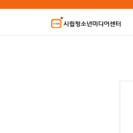
본
문
내
용
바
로
가
기