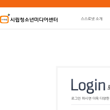
본
문
내
용
스스로넷 소개
바
로
가
기
로그인 하시면 더욱 다양한