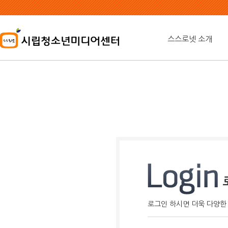
본
문
내
용
스스로넷 소개
바
로
가
기
로그인 하시면 더욱 다양한