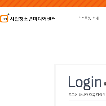
본
문
내
용
스스로넷 소개
바
로
가
기
로그인 하시면 더욱 다양한