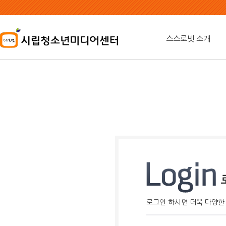
본
문
내
용
스스로넷 소개
바
로
가
기
로그인 하시면 더욱 다양한