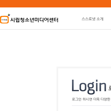
본
문
내
용
스스로넷 소개
바
로
가
기
로그인 하시면 더욱 다양한