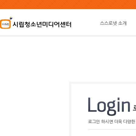
본
문
내
용
스스로넷 소개
바
로
가
기
로그인 하시면 더욱 다양한