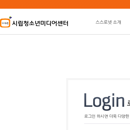
본
문
내
용
스스로넷 소개
바
로
가
기
로그인 하시면 더욱 다양한