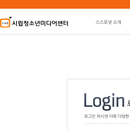
본
문
내
용
스스로넷 소개
바
로
가
기
로그인 하시면 더욱 다양한