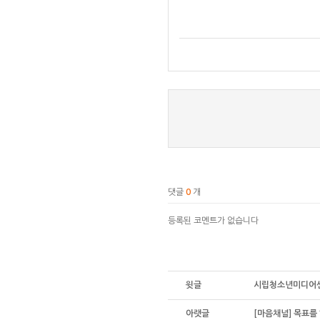
댓글
0
개
등록된 코멘트가 없습니다
윗글
시립청소년미디어센
아랫글
[마음채널] 목표를