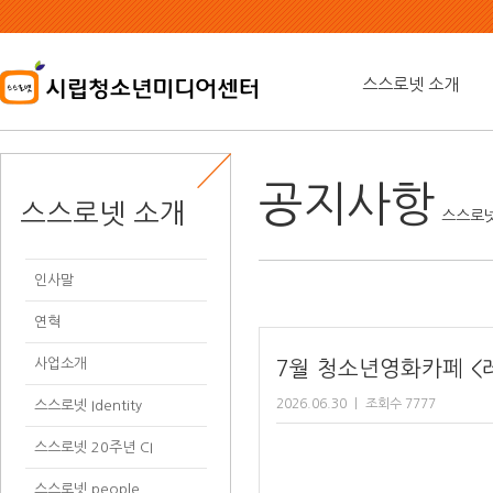
본
문
내
용
스스로넷 소개
바
로
가
기
공지사항
스스로넷 소개
스스로넷
인사말
연혁
사업소개
7월 청소년영화카페 <
2026.06.30
ㅣ
조회수 7777
스스로넷 Identity
스스로넷 20주년 CI
스스로넷 people