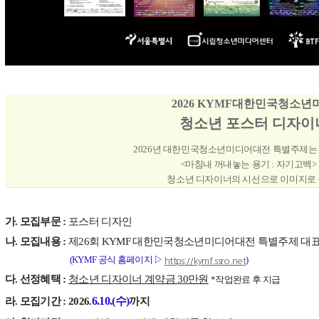
2026 KYMF대한민국청소
청소년 포스터 디자이
2026
년 대한민국청소년미디어대전 특별주제는
<마침내 꺼내놓는 용기 : 자기고백
>
청소년 디자이너의 시선으로 이미지로
가
.
모집부문
:
포스터 디자인
나
.
모집내용
:
제
26
회
KYMF
대한민국청소년미디어대전 특별주제 대표
(KYMF
공식 홈페이지
▷
)
https://kymf.ssro.net
다
.
선정혜택
:
청소년 디자이너 계약금
30
만원
*
작업완료 후 지급
6.10.(수
)
라
.
모집기간
:
2026.
까지