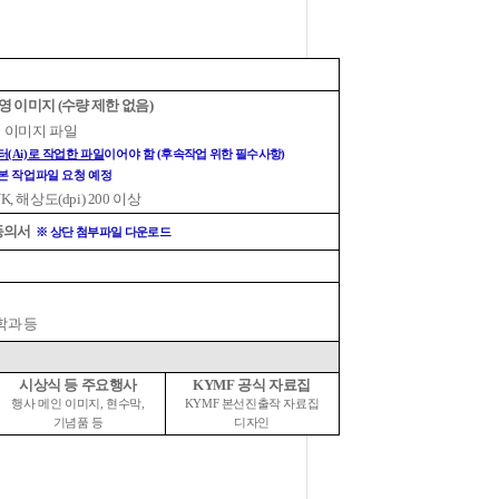
영 이미지
(
수량 제한 없음
)
 이미지 파일
터
(Ai)
로 작업한 파일
이어야 함
(
후속작업 위한 필수사항
)
본 작업파일 요청 예정
YK,
해상도
(dpi) 200
이상
동의서
※ 상단 첨부파일 다운로드
과 등
시상식 등 주요행사
KYMF
공식 자료집
행사 메인 이미지
,
현수막
,
KYMF
본선진출작 자료집
기념품 등
디자인