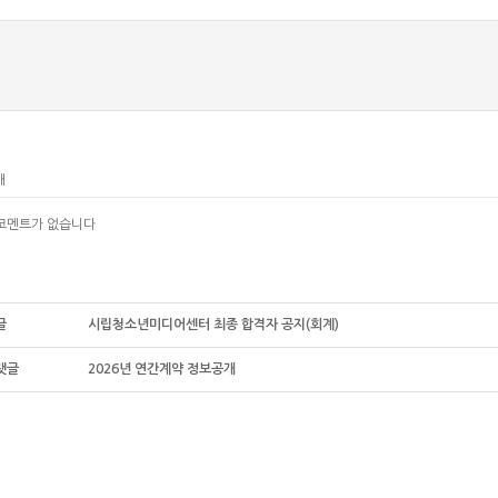
개
코멘트가 없습니다
글
시립청소년미디어센터 최종 합격자 공지(회계)
랫글
2026년 연간계약 정보공개