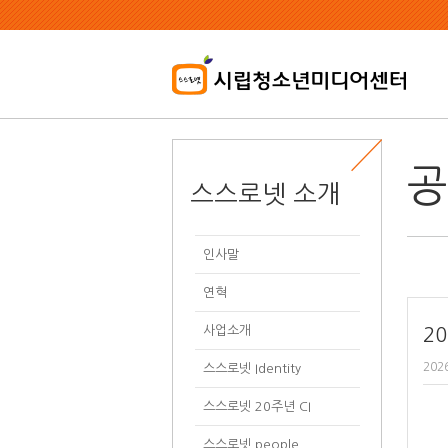
본
문
내
용
바
로
가
기
공
스스로넷 소개
인사말
연혁
사업소개
2
202
스스로넷 Identity
스스로넷 20주년 CI
스스로넷 people