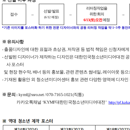
리터칭작업을
선발
/
발표
→
→
위한 회의
→
접수
(6/12 예정)
6/13(
토
)
오전
예정
*
기존 이미지를 포스터화 하기 위한 전문 디자이너와의 공동 리터칭 작업을 약
1~3
주 동안
※
유의사항
-
출품디자인에 대한 표절과 초상권
,
저작권 등 법적 책임은 신청자에게
-
선발된 디자이너가 제작하는 디자인은 대한민국청소년미디어대전 공
사 포스터
및 현장 현수막
,
배너 등의 홍보물
,
관련 콘텐츠 썸네일
,
레이아웃 등으
-
기재된 활용안 외 청소년미디어센터 홍보 관련 다양한 영역에 디자인
※
문의
:
kymf@
ssro.net / 070-7165-1021(
직통
)
카카오톡채널
‘KYMF
대한민국청소년미디어대전
’
http://pf.ka