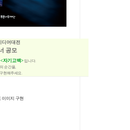
년미디어대전
너 공모
<자기고백
>
입니다
.
 의 순간을,
 구현해주세요
.
 이미지 구현