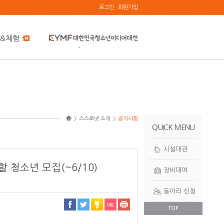
로그인
회원가입
&체험
스스로넷 소개
공지사항
QUICK MENU
시설대관
 청소년 모집(~6/10)
장비대여
동아리 신청
TOP