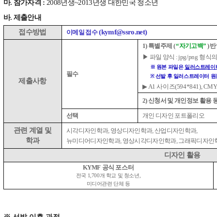
마
.
참가자격
:
2008
년생
~2013
년생 대한민국 청소년
바
. 제출안내
접수방법
(kymf@ssro.net)
이메일 접수
1)
특별주제
(
“자기고백
”
)
반
▶
파일 양식
:
jpg/png
형식의
※
원본 파일은
일러스트레이
필수
※
선발 후 일러스트레이터 원
제출사항
▶
A1
사이즈
(594*841), CM
2)
신청서 및 개인정보 활용 
선택
개인 디자인 포트폴리오
관련 계열 및
시각디자인학과
,
영상디자인학과
,
산업디자인학과
,
학과
뉴미디어디자인학과
,
영상시각디자인학과
,
그래픽디자인학
디자인 활용
KYMF
공식 포스터
전국
1,700
개 학교 및 청소년
,
미디어관련 단체 등
※
선발 이후 과정