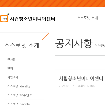
본
문
내
용
스스로넷 소개
바
로
가
기
공지사항
스스로넷 소개
스스로넷
인사말
연혁
사업소개
시립청소년미디어센터 
2026.01.07
ㅣ
조회수 17706
스스로넷 Identity
스스로넷 20주년 CI
스스로넷 people