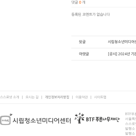
댓글
0
개
등록된 코멘트가 없습니다
윗글
시립청소년미디어센
아랫글
[공시] 2024년 기관
스스로넷 소개
오시는 길
개인정보처리방침
이용약관
사이트맵
BTF푸른
서울특별시
스스로넷
발행소 
발행소 전