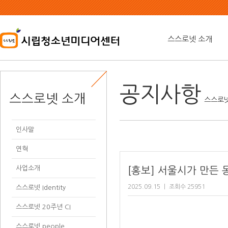
본
문
내
용
스스로넷 소개
바
로
가
기
공지사항
스스로넷 소개
스스로넷
인사말
연혁
사업소개
[홍보] 서울시가 만든 
2025.09.15
ㅣ
조회수 25951
스스로넷 Identity
스스로넷 20주년 CI
스스로넷 people