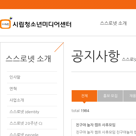
본
문
내
용
스스로넷 소개
바
로
가
기
공지사항
스스로넷 소개
스스로넷
인사말
연혁
전체
홍보·모집
채용
사업소개
total
1984
스스로넷 Identity
스스로넷 20주년 CI
친구야 놀자 캠프 사후모임
친구야 놀자 캠프 사후모임 친구야놀자 
스스로넷 people